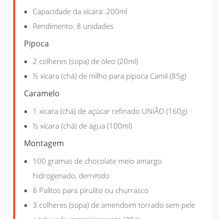
Capacidade da xícara:
200ml
Rendimento:
8 unidades
Pipoca
2
colheres (sopa) de óleo (20ml)
½
xícara (chá) de milho para pipoca Camil (85g)
Caramelo
1 xícara (chá) de açúcar refinado UNIÃO (160g)
½ xícara (chá) de água (100ml)
Montagem
100
gramas de chocolate meio amargo
hidrogenado, derretido
8
Palitos para pirulito ou churrasco
3
colheres (sopa) de amendoim torrado sem pele