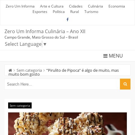
Skip
to
Zero Um Informa
Arte e Cultura
Cidades
Culinária
Economia
content
Esportes
Política
Rural
Turismo
Zero Um Informa Culinária – Ano XII
Campo Grande, Mato Grosso do Sul – Brasil
Select Language
▼
MENU
Sem categoria
”Pirulito de Pipoca” é algo de muito, mas
muito bom gosto
Sem categoria