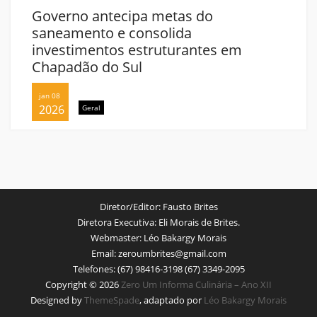
Governo antecipa metas do
saneamento e consolida
investimentos estruturantes em
Chapadão do Sul
jan 08
2026
Geral
Diretor/Editor:
Fausto Brites
Diretora Executiva:
Eli Morais de Brites.
Webmaster:
Léo Bakargy Morais
Email:
zeroumbrites@gmail.com
Telefones:
(67) 98416-3198 (67) 3349-2095
Copyright © 2026
Zero Um Informa Culinária – Ano XII
Designed by
ThemeSpade
, adaptado por
Léo Bakargy Morais