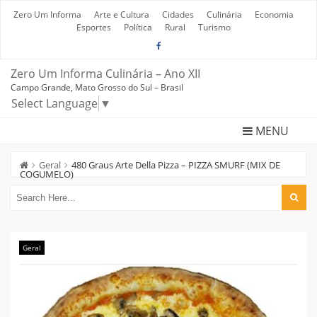
Skip
to
Zero Um Informa
Arte e Cultura
Cidades
Culinária
Economia
content
Esportes
Política
Rural
Turismo
Zero Um Informa Culinária – Ano XII
Campo Grande, Mato Grosso do Sul – Brasil
Select Language
▼
MENU
Geral
480 Graus Arte Della Pizza – PIZZA SMURF (MIX DE
COGUMELO)
Geral