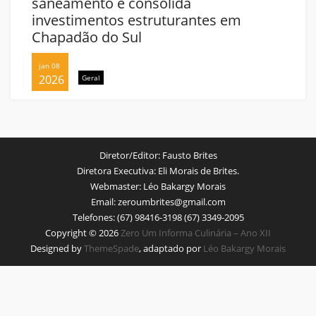
olida
saneamento e consolida
uturantes em
investimentos estrutura
Chapadão do Sul
jan 08
2026
Geral
Diretor/Editor:
Fausto Brites
Diretora Executiva:
Eli Morais de Brites.
Webmaster:
Léo Bakargy Morais
Email:
zeroumbrites@gmail.com
Telefones:
(67) 98416-3198 (67) 3349-2095
Copyright © 2026
Zero Um Informa Culinária – Ano XII
Designed by
ThemeSpade
, adaptado por
Léo Bakargy Morais