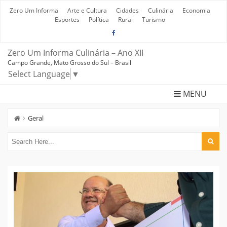
Skip
to
Zero Um Informa
Arte e Cultura
Cidades
Culinária
Economia
content
Esportes
Política
Rural
Turismo
Zero Um Informa Culinária – Ano XII
Campo Grande, Mato Grosso do Sul – Brasil
Select Language
▼
MENU
Geral