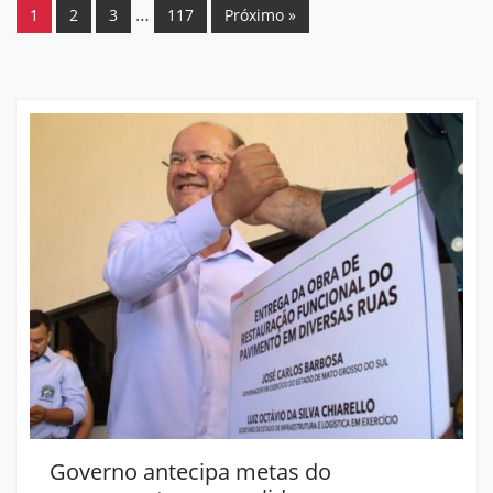
…
1
2
3
117
Próximo »
metas do
Governo antecipa metas 