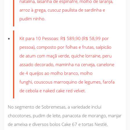
natalina, lasanha de espinafre, molho de laranja,
arroz à grega, cuscuz paulista de sardinha e
pudim ninho.
Kit para 10 Pessoas: R$ 589,90 (R$ 58,99 por
pessoa), composto por folhas e frutas, salpicão
de atum com maçã verde, quiche lorraine, peru
assado decorado, maminha na cerveja, canelone
de 4 queijos ao molho branco, molho
funghi,
couscous
marroquino de legumes, farofa
de cebola e naked cake red velvet.
No segmento de Sobremesas, a variedade inclui
chocotones, pudim de leite, panacota de morango, manjar
de ameixa e diversos bolos Cake 67 e tortas Nestlé,