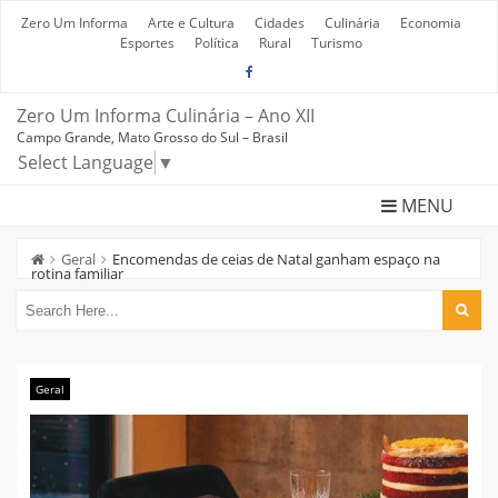
Skip
to
Zero Um Informa
Arte e Cultura
Cidades
Culinária
Economia
content
Esportes
Política
Rural
Turismo
Zero Um Informa Culinária – Ano XII
Campo Grande, Mato Grosso do Sul – Brasil
Select Language
▼
MENU
Geral
Encomendas de ceias de Natal ganham espaço na
rotina familiar
Geral