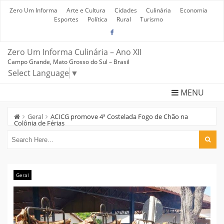
Skip
to
Zero Um Informa
Arte e Cultura
Cidades
Culinária
Economia
content
Esportes
Política
Rural
Turismo
Zero Um Informa Culinária – Ano XII
Campo Grande, Mato Grosso do Sul – Brasil
Select Language
▼
MENU
Geral
ACICG promove 4ª Costelada Fogo de Chão na
Colônia de Férias
Geral