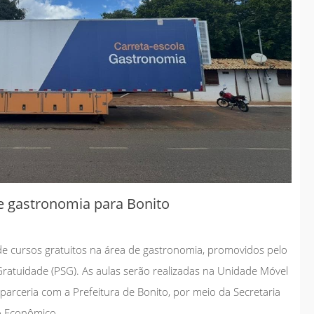
Governo antecipa
metas do saneamento
e consolida
investimentos
estruturantes em
Chapadão do Sul
jan 08
2026
Geral
de gastronomia para Bonito
de cursos gratuitos na área de gastronomia, promovidos pelo
atuidade (PSG). As aulas serão realizadas na Unidade Móvel
parceria com a Prefeitura de Bonito, por meio da Secretaria
o Econômico.