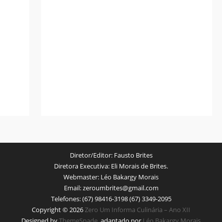
Diretor/Editor:
Fausto Brites
Diretora Executiva:
Eli Morais de Brites.
Webmaster:
Léo Bakargy Morais
Email:
zeroumbrites@gmail.com
Telefones:
(67) 98416-3198 (67) 3349-2095
Copyright © 2026
Zero Um Informa Culinária – Ano XII
Designed by
ThemeSpade
, adaptado por
Léo Bakargy Morais