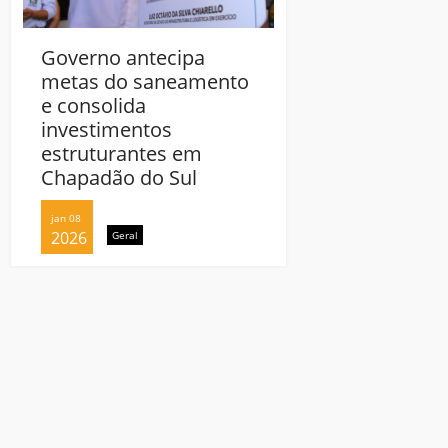
Governo antecipa
Governo antecip
metas do saneamento
metas do sanea
e consolida
e consolida
investimentos
investimentos
estruturantes em
estruturantes e
Chapadão do Sul
Chapadão do Sul
jan 08
jan 08
2026
2026
Geral
Geral