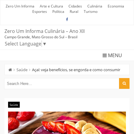
Skip
to
Zero Um Informa
Arte e Cultura
Cidades
Culinária
Economia
content
Esportes
Política
Rural
Turismo
Zero Um Informa Culinária – Ano XII
Campo Grande, Mato Grosso do Sul – Brasil
Select Language
▼
MENU
Saúde
Açaí: veja benefícios, se engorda e como consumir
Saúde