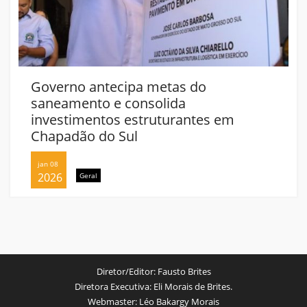
Governo antecipa metas do
saneamento e consolida
investimentos estruturantes em
Chapadão do Sul
jan 08
2026
Geral
Diretor/Editor:
Fausto Brites
Diretora Executiva:
Eli Morais de Brites.
Webmaster:
Léo Bakargy Morais