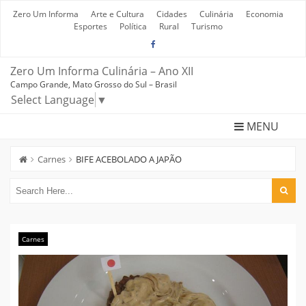
Skip
to
Zero Um Informa
Arte e Cultura
Cidades
Culinária
Economia
content
Esportes
Política
Rural
Turismo
Zero Um Informa Culinária – Ano XII
Campo Grande, Mato Grosso do Sul – Brasil
Select Language
▼
MENU
Carnes
BIFE ACEBOLADO A JAPÃO
Carnes