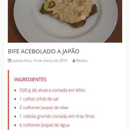
BIFE ACEBOLADO A JAPÃO
quinta-feira, 14 de março de 2019
ffbrites
INGREDIENTES
500 g de alcatra cortada em bifes
1 colher (chá) de sal
2 colheres (sopa) de óleo
1 cebola grande cortada em tiras finas
6 colheres (sopa) de água