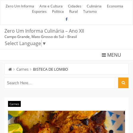
Skip
to
Zero Um Informa
Arte e Cultura
Cidades
Culinária
Economia
content
Esportes
Política
Rural
Turismo
Zero Um Informa Culinária – Ano XII
Campo Grande, Mato Grosso do Sul – Brasil
Select Language
▼
MENU
Carnes
BISTECA DE LOMBO
Carnes