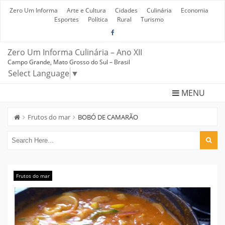
Skip
to
Zero Um Informa
Arte e Cultura
Cidades
Culinária
Economia
content
Esportes
Política
Rural
Turismo
Zero Um Informa Culinária – Ano XII
Campo Grande, Mato Grosso do Sul – Brasil
Select Language
▼
MENU
Frutos do mar
BOBÓ DE CAMARÃO
Frutos do mar