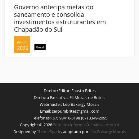
Governo antecipa metas do
saneamento e consolida
investimentos estruturantes em
Chapadão do Sul
jan 08
2026
Geral
Diretor/Editor:
Fausto Brites
Diretora Executiva:
Eli Morais de Brites.
Webmaster:
Léo Bakargy Morais
Email:
zeroumbrites@gmail.com
Telefones:
(67) 98416-3198 (67) 3349-2095
Copyright © 2026
Zero Um Informa Culinária – Ano XII
Designed by
ThemeSpade
, adaptado por
Léo Bakargy Morais