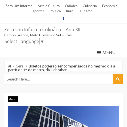
Skip
to
Zero Um Informa
Arte e Cultura
Cidades
Culinária
Economia
content
Esportes
Política
Rural
Turismo
Zero Um Informa Culinária – Ano XII
Campo Grande, Mato Grosso do Sul – Brasil
Select Language
▼
MENU
Geral
Boletos poderão ser compensados no mesmo dia a
partir de 15 de março, diz Febraban
Geral