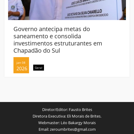
Governo antecipa metas do
saneamento e consolida
investimentos estruturantes em
Chapadão do Sul
jan 08
2026
Geral
Diretor/Editor:
Fausto Brites
Diretora Executiva:
Eli Morais de Brites.
Webmaster:
Léo Bakargy Morais
Email:
zeroumbrites@gmail.com