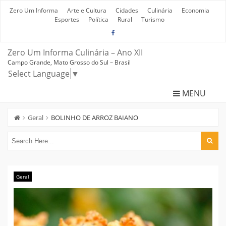
Skip
to
Zero Um Informa
Arte e Cultura
Cidades
Culinária
Economia
content
Esportes
Política
Rural
Turismo
Zero Um Informa Culinária – Ano XII
Campo Grande, Mato Grosso do Sul – Brasil
Select Language
▼
MENU
Geral
BOLINHO DE ARROZ BAIANO
Geral