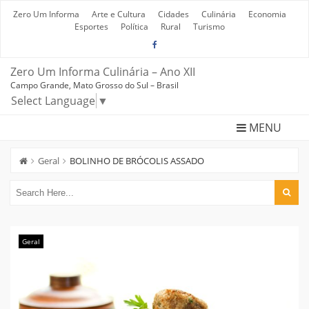
Skip
to
Zero Um Informa
Arte e Cultura
Cidades
Culinária
Economia
content
Esportes
Política
Rural
Turismo
Zero Um Informa Culinária – Ano XII
Campo Grande, Mato Grosso do Sul – Brasil
Select Language
▼
MENU
Geral
BOLINHO DE BRÓCOLIS ASSADO
Geral