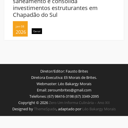
saneamento e consolida
investimentos estruturantes em
Chapadão do Sul
jan 08
2026
Geral
Diretor/Editor:
Fausto Brites
Diretora Executiva:
Eli Morais de Brites.
Webmaster:
Léo Bakargy Morais
Email:
zeroumbrites@gmail.com
Telefones:
(67) 98416-3198 (67) 3349-2095
Copyright © 2026
Zero Um Informa Culinária – Ano XII
Designed by
ThemeSpade
, adaptado por
Léo Bakargy Morais