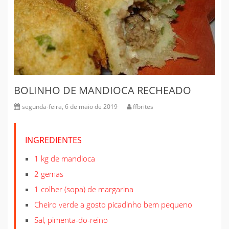
BOLINHO DE MANDIOCA RECHEADO
segunda-feira, 6 de maio de 2019
ffbrites
INGREDIENTES
1 kg de mandioca
2 gemas
1 colher (sopa) de margarina
Cheiro verde a gosto picadinho bem pequeno
Sal, pimenta-do-reino