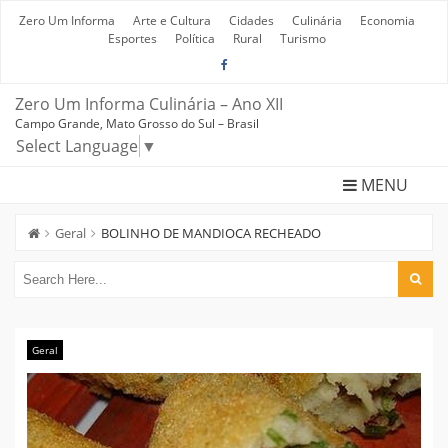
Skip
to
Zero Um Informa
Arte e Cultura
Cidades
Culinária
Economia
content
Esportes
Política
Rural
Turismo
Zero Um Informa Culinária – Ano XII
Campo Grande, Mato Grosso do Sul – Brasil
Select Language
▼
MENU
Geral
BOLINHO DE MANDIOCA RECHEADO
Geral