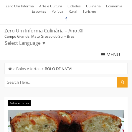
Skip
to
Zero Um Informa
Arte e Cultura
Cidades
Culinária
Economia
content
Esportes
Política
Rural
Turismo
Zero Um Informa Culinária – Ano XII
Campo Grande, Mato Grosso do Sul – Brasil
Select Language
▼
MENU
Bolos e tortas
BOLO DE NATAL
Bolos e tortas