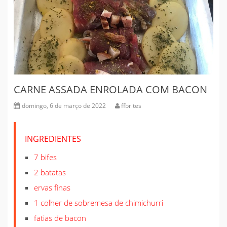
CARNE ASSADA ENROLADA COM BACON
domingo, 6 de março de 2022
ffbrites
INGREDIENTES
7 bifes
2 batatas
ervas finas
1 colher de sobremesa de chimichurri
fatias de bacon