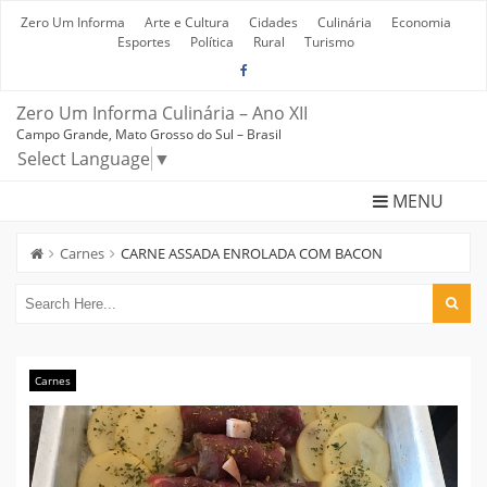
Skip
to
Zero Um Informa
Arte e Cultura
Cidades
Culinária
Economia
content
Esportes
Política
Rural
Turismo
Zero Um Informa Culinária – Ano XII
Campo Grande, Mato Grosso do Sul – Brasil
Select Language
▼
MENU
Carnes
CARNE ASSADA ENROLADA COM BACON
Carnes