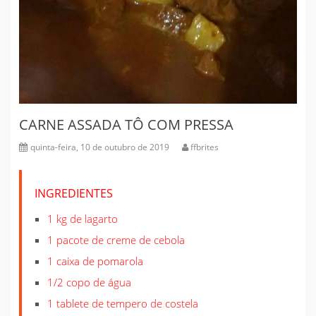
CARNE ASSADA TÔ COM PRESSA
quinta-feira, 10 de outubro de 2019
ffbrites
INGREDIENTES
1 kg de lagarto
1 pacote de creme de cebola
1 caixa de pomarola
1/2 copo de água
1 tablete de tempero de costela