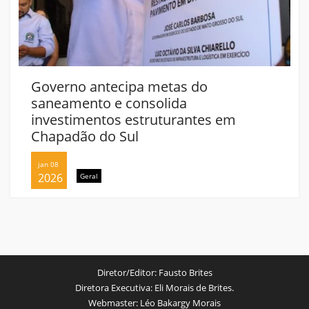
Governo antecipa metas do
saneamento e consolida
investimentos estruturantes em
Chapadão do Sul
jan 08
2026
Geral
Diretor/Editor:
Fausto Brites
Diretora Executiva:
Eli Morais de Brites.
Webmaster:
Léo Bakargy Morais