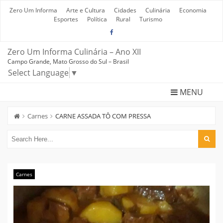
Skip
to
Zero Um Informa
Arte e Cultura
Cidades
Culinária
Economia
content
Esportes
Política
Rural
Turismo
Zero Um Informa Culinária – Ano XII
Campo Grande, Mato Grosso do Sul – Brasil
Select Language
▼
MENU
Carnes
CARNE ASSADA TÔ COM PRESSA
Carnes