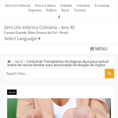
Skip
to
Zero Um Informa
Arte e Cultura
Cidades
Culinária
Economia
content
Esportes
Política
Rural
Turismo
Zero Um Informa Culinária – Ano XII
Campo Grande, Mato Grosso do Sul – Brasil
Select Language
▼
MENU
Geral
Central de Transplantes de Alagoas atua para reduzir
índice de recusa familiar para autorização de doação de órgãos
Geral