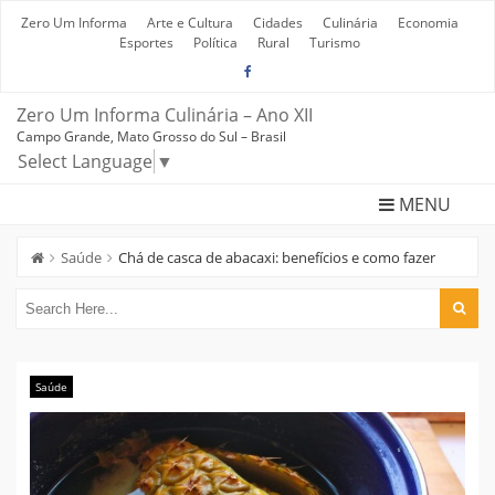
Skip
to
Zero Um Informa
Arte e Cultura
Cidades
Culinária
Economia
content
Esportes
Política
Rural
Turismo
Zero Um Informa Culinária – Ano XII
Campo Grande, Mato Grosso do Sul – Brasil
Select Language
▼
MENU
Saúde
Chá de casca de abacaxi: benefícios e como fazer
Saúde