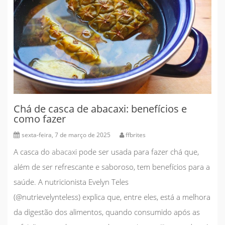
Chá de casca de abacaxi: benefícios e
como fazer
sexta-feira, 7 de março de 2025
ffbrites
A casca do
abacaxi
pode ser usada para fazer chá que,
além de ser refrescante e saboroso, tem benefícios para a
saúde. A
nutricionista Evelyn Teles
(@nutrievelynteless)
explica que, entre eles, está a
melhora
da digestão dos alimentos
, quando consumido após as