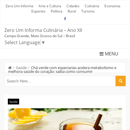
Skip
to
Zero Um Informa
Arte e Cultura
Cidades
Culinária
Economia
content
Esportes
Política
Rural
Turismo
Zero Um Informa Culinária – Ano XII
Campo Grande, Mato Grosso do Sul – Brasil
Select Language
▼
MENU
Saúde
Chá verde com especiarias acelera metabolismo e
melhora saúde do coração: saiba como consumir
Saúde