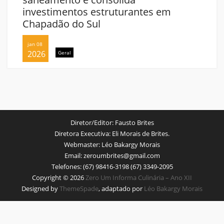
investimentos estruturantes em
Chapadão do Sul
jan 08
2026
Geral
Diretor/Editor:
Fausto Brites
Diretora Executiva:
Eli Morais de Brites.
Webmaster:
Léo Bakargy Morais
Email:
zeroumbrites@gmail.com
Telefones:
(67) 98416-3198 (67) 3349-2095
Copyright © 2026
Zero Um Informa Culinária – Ano XII
Designed by
ThemeSpade
, adaptado por
Léo Bakargy Morais