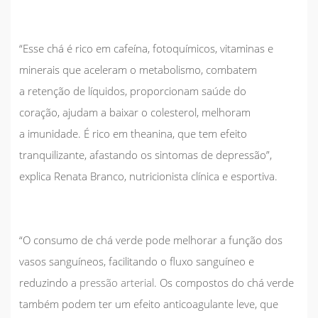
“Esse chá é rico em
cafeína, fotoquímicos, vitaminas e
minerais que
aceleram o metabolismo
, combatem
a
retenção de líquidos
, proporcionam
saúde do
coração
,
ajudam a baixar o colesterol
, melhoram
a
imunidade
. É rico em
theanina
, que tem
efeito
tranquilizante
, afastando os sintomas de depressão”,
explica
Renata Branco
, nutricionista clínica e esportiva.
“O consumo de chá verde pode
melhorar a função dos
vasos sanguíneos
, facilitando o fluxo sanguíneo e
reduzindo a
pressão arterial
. Os compostos do chá verde
também podem ter um efeito anticoagulante leve, que