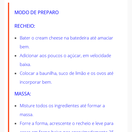
MODO DE PREPARO
RECHEIO:
Bater o cream cheese na batedeira até amaciar
bem.
Adicionar aos poucos o açúcar, em velocidade
baixa.
Colocar a baunilha, suco de limão e os ovos até
incorporar bem.
MASSA:
Misture todos os ingredientes até formar a
massa.
Forre a forma, acrescente o recheio e leve para
assar em forno baixo por aproximadamente 35