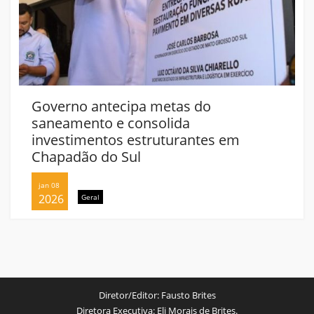
Governo antecipa metas do
saneamento e consolida
investimentos estruturantes em
Chapadão do Sul
jan 08
2026
Geral
Diretor/Editor:
Fausto Brites
Diretora Executiva:
Eli Morais de Brites.