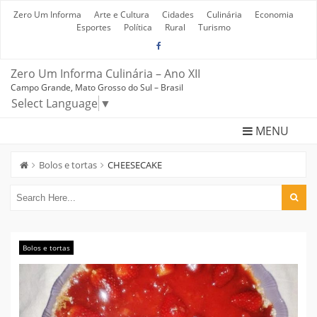
Skip
to
Zero Um Informa
Arte e Cultura
Cidades
Culinária
Economia
content
Esportes
Política
Rural
Turismo
Zero Um Informa Culinária – Ano XII
Campo Grande, Mato Grosso do Sul – Brasil
Select Language
▼
MENU
Bolos e tortas
CHEESECAKE
Bolos e tortas