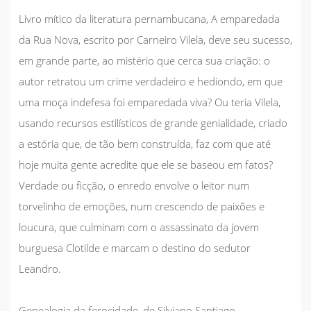
Livro mítico da literatura pernambucana,
A emparedada
da Rua Nova
, escrito por Carneiro Vilela, deve seu sucesso,
em grande parte, ao mistério que cerca sua criação: o
autor retratou um crime verdadeiro e hediondo, em que
uma moça indefesa foi emparedada viva? Ou teria Vilela,
usando recursos estilísticos de grande genialidade, criado
a estória que, de tão bem construída, faz com que até
hoje muita gente acredite que ele se baseou em fatos?
Verdade ou ficção, o enredo envolve o leitor num
torvelinho de emoções, num crescendo de paixões e
loucura, que culminam com o assassinato da jovem
burguesa Clotilde e marcam o destino do sedutor
Leandro.
Genealogia da ferocidade,
de Silviano Santiago