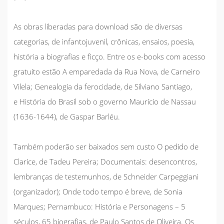
As obras liberadas para download são de diversas
categorias, de infantojuvenil, crônicas, ensaios, poesia,
história a biografias e ficço. Entre os e-books com acesso
gratuito estão
A emparedada da Rua Nova
, de Carneiro
Vilela;
Genealogia da ferocidade
, de Silviano Santiago,
e
História do Brasil sob o governo Maurício de Nassau
(1636-1644)
, de Gaspar Barléu.
Também poderão ser baixados sem custo
O pedido de
Clarice
, de Tadeu Pereira;
Documentais: desencontros,
lembranças de testemunhos
, de Schneider Carpeggiani
(organizador);
Onde todo tempo é breve
, de Sonia
Marques;
Pernambuco: História e Personagens – 5
séculos, 65 biografia
s, de Paulo Santos de Oliveira. Os