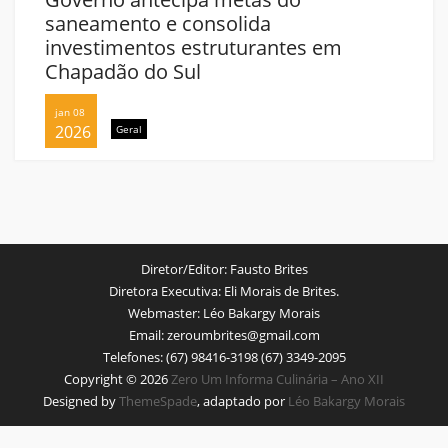
saneamento e consolida
investimentos estruturantes em
Chapadão do Sul
jan 08
2026
Geral
Diretor/Editor:
Fausto Brites
Diretora Executiva:
Eli Morais de Brites.
Webmaster:
Léo Bakargy Morais
Email:
zeroumbrites@gmail.com
Telefones:
(67) 98416-3198 (67) 3349-2095
Copyright © 2026
Zero Um Informa Culinária – Ano XII
Designed by
ThemeSpade
, adaptado por
Léo Bakargy Morais