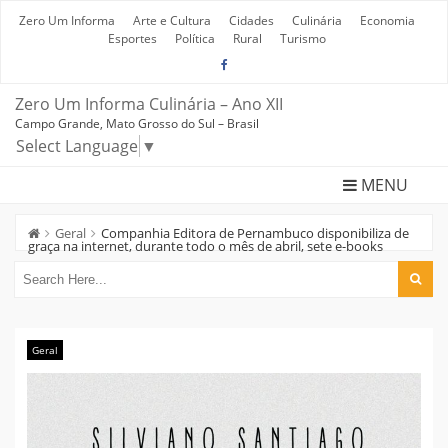
Skip
to
Zero Um Informa
Arte e Cultura
Cidades
Culinária
Economia
content
Esportes
Política
Rural
Turismo
Zero Um Informa Culinária – Ano XII
Campo Grande, Mato Grosso do Sul – Brasil
Select Language
▼
MENU
Geral
Companhia Editora de Pernambuco disponibiliza de
graça na internet, durante todo o mês de abril, sete e-books
Geral