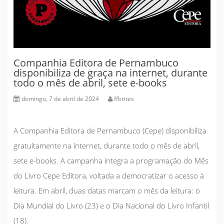
Companhia Editora de Pernambuco
disponibiliza de graça na internet, durante
todo o mês de abril, sete e-books
domingo, 7 de abril de 2024
ffbrites
A Companhia Editora de Pernambuco (Cepe) disponibiliza
gratuitamente na internet, durante todo o mês de abril,
sete e-books. A campanha integra a programação do Mês
do Livro Cepe Editora, voltada a democratizar o acesso à
leitura. Em abril, duas datas marcam o mês da leitura: o
Dia Mundial do Livro (23) e o Dia Nacional do Livro Infantil
(18).