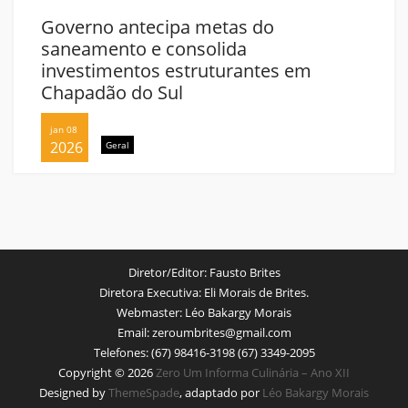
Governo antecipa metas do
saneamento e consolida
investimentos estruturantes em
Chapadão do Sul
jan 08
2026
Geral
Diretor/Editor:
Fausto Brites
Diretora Executiva:
Eli Morais de Brites.
Webmaster:
Léo Bakargy Morais
Email:
zeroumbrites@gmail.com
Telefones:
(67) 98416-3198 (67) 3349-2095
Copyright © 2026
Zero Um Informa Culinária – Ano XII
Designed by
ThemeSpade
, adaptado por
Léo Bakargy Morais