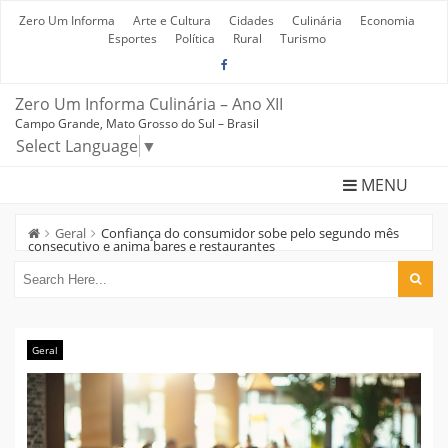
Skip
to
Zero Um Informa
Arte e Cultura
Cidades
Culinária
Economia
content
Esportes
Política
Rural
Turismo
Zero Um Informa Culinária – Ano XII
Campo Grande, Mato Grosso do Sul – Brasil
Select Language
▼
MENU
Geral
Confiança do consumidor sobe pelo segundo mês
consecutivo e anima bares e restaurantes
Geral