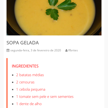
SOPA GELADA
segunda-feira, 3 de fevereiro de 2020
ffbrites
INGREDIENTES
2 batatas médias
2 cenouras
1 cebola pequena
1 tomate sem pele e sem sementes
1 dente de alho