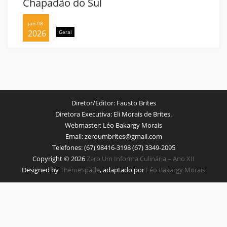
Chapadão do Sul
jan 08
2026
Geral
Diretor/Editor:
Fausto Brites
Diretora Executiva:
Eli Morais de Brites.
Webmaster:
Léo Bakargy Morais
Email:
zeroumbrites@gmail.com
Telefones:
(67) 98416-3198 (67) 3349-2095
Copyright © 2026
Zero Um Informa Culinária – Ano XII
Designed by
ThemeSpade
, adaptado por
Léo Bakargy Morais