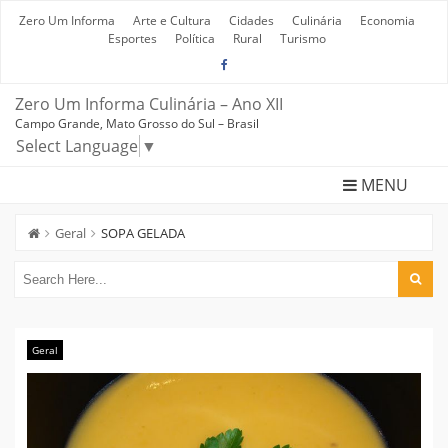
Skip
to
Zero Um Informa
Arte e Cultura
Cidades
Culinária
Economia
content
Esportes
Política
Rural
Turismo
Zero Um Informa Culinária – Ano XII
Campo Grande, Mato Grosso do Sul – Brasil
Select Language
▼
MENU
Geral
SOPA GELADA
Geral