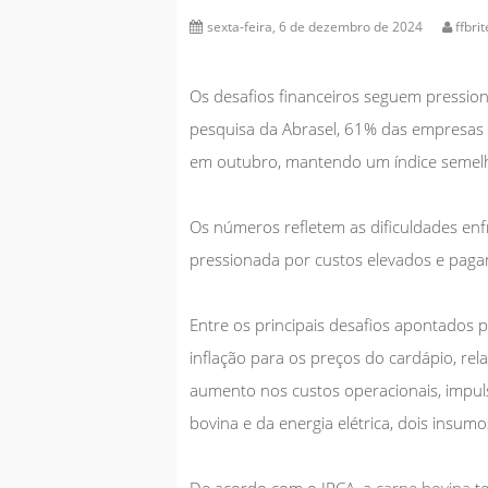
sexta-feira, 6 de dezembro de 2024
ffbrit
Os desafios financeiros seguem pression
pesquisa da
Abrasel,
61% das empresas n
em outubro, mantendo um índice semelh
Os números refletem as dificuldades enf
pressionada por
custos elevados e pag
Entre os principais desafios apontados 
inflação para os preços do cardápio, rel
aumento nos custos operacionais, impuls
bovina e da energia elétrica, dois insumo
De acordo com o IPCA, a
carne bovina
te