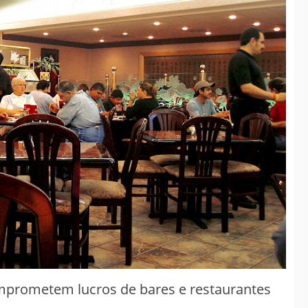
Governo antecipa
metas do saneamento
e consolida
investimentos
estruturantes em
Chapadão do Sul
jan 08
2026
Geral
omprometem lucros de bares e restaurantes