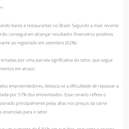
es
ando bares e restaurantes no Brasil. Segundo a mais recente
ão conseguiram alcançar resultados financeiros positivos
ante ao registrado em setembro (62%).
rentadas por uma parcela significativa do setor, que segue
amentos em atraso.
pelos empreendedores, destaca-se a dificuldade de repassar a
atada por 57% dos entrevistados. Esse cenário reflete o
ionado principalmente pelas altas nos preços da carne
s essenciais para o setor.
ve um aumento de 5,81% em outubro, enquanto a
energia