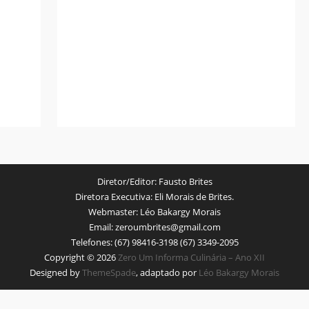
Diretor/Editor:
Fausto Brites
Diretora Executiva:
Eli Morais de Brites.
Webmaster:
Léo Bakargy Morais
Email:
zeroumbrites@gmail.com
Telefones:
(67) 98416-3198 (67) 3349-2095
Copyright © 2026
Zero Um Informa Culinária – Ano XII
Designed by
ThemeSpade
, adaptado por
Léo Bakargy Morais