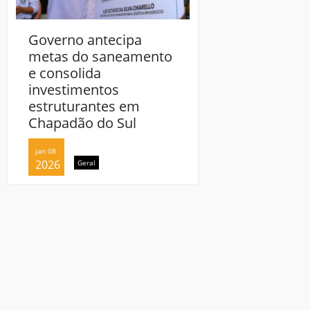
Governo antecipa
Governo antecip
metas do saneamento
metas do sanea
e consolida
e consolida
investimentos
investimentos
estruturantes em
estruturantes e
Chapadão do Sul
Chapadão do Sul
jan 08
jan 08
2026
2026
Geral
Geral