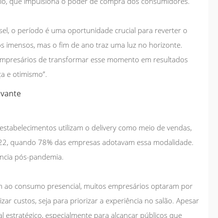
rio, que impulsiona o poder de compra dos consumidores.
sel, o período é uma oportunidade crucial para reverter o
s imensos, mas o fim de ano traz uma luz no horizonte.
empresários de transformar esse momento em resultados
ça e otimismo”.
evante
stabelecimentos utilizam o delivery como meio de vendas,
22, quando 78% das empresas adotavam essa modalidade.
ncia pós-pandemia.
m ao consumo presencial, muitos empresários optaram por
izar custos, seja para priorizar a experiência no salão. Apesar
 estratégico, especialmente para alcançar públicos que