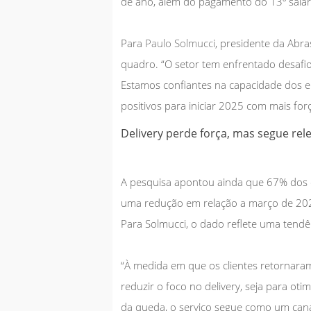
de ano, além do pagamento do 13º salá
Para
Paulo Solmucci
, presidente da Abra
quadro. “O setor tem enfrentado desafio
Estamos confiantes na capacidade dos 
positivos para iniciar 2025 com mais for
Delivery perde força, mas segue rel
A pesquisa apontou ainda que 67% dos e
uma redução em relação a março de 20
Para Solmucci, o dado reflete uma
tendê
“À medida em que os clientes retornara
reduzir o foco no delivery, seja para otim
da queda, o serviço segue como um canal