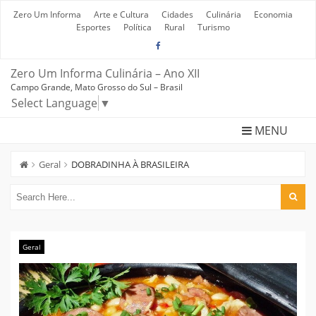
Skip
to
Zero Um Informa
Arte e Cultura
Cidades
Culinária
Economia
content
Esportes
Política
Rural
Turismo
Zero Um Informa Culinária – Ano XII
Campo Grande, Mato Grosso do Sul – Brasil
Select Language
▼
MENU
Geral
DOBRADINHA À BRASILEIRA
Geral