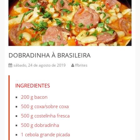
DOBRADINHA À BRASILEIRA
sábado, 24 de agosto de 2019
ffbrites
INGREDIENTES
200 g bacon
500 g coxa/sobre coxa
500 g costelinha fresca
500 g dobradinha
1 cebola grande picada