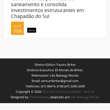
saneamento e consolida
investimentos estruturantes em
Chapadão do Sul
jan 08
2026
Geral
Diretor/Editor:
Fausto Brites
Diretora Executiva:
Eli Morais de Brites.
Webmaster:
Léo Bakargy Morais
Email:
zeroumbrites@gmail.com
Telefones:
(67) 98416-3198 (67) 3349-2095
Copyright © 2026
Zero Um Informa Culinária – Ano XII
Designed by
ThemeSpade
, adaptado por
Léo Bakargy Morais