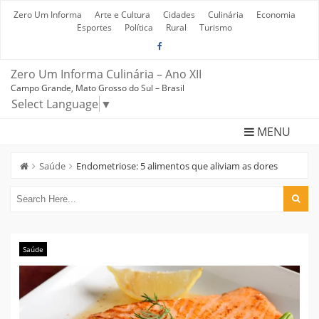
Skip
to
Zero Um Informa
Arte e Cultura
Cidades
Culinária
Economia
content
Esportes
Política
Rural
Turismo
Zero Um Informa Culinária – Ano XII
Campo Grande, Mato Grosso do Sul – Brasil
Select Language
▼
MENU
Saúde
Endometriose: 5 alimentos que aliviam as dores
Saúde