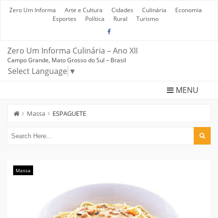
Skip
to
Zero Um Informa
Arte e Cultura
Cidades
Culinária
Economia
content
Esportes
Política
Rural
Turismo
Zero Um Informa Culinária – Ano XII
Campo Grande, Mato Grosso do Sul – Brasil
Select Language
▼
MENU
Massa
ESPAGUETE
Massa