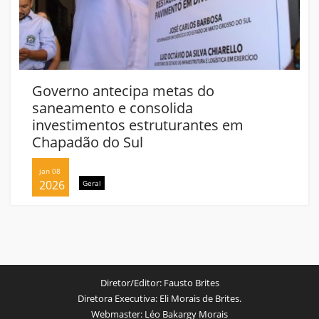
Governo antecipa metas do
saneamento e consolida
investimentos estruturantes em
Chapadão do Sul
jan 08
2026
Geral
Diretor/Editor:
Fausto Brites
Diretora Executiva:
Eli Morais de Brites.
Webmaster:
Léo Bakargy Morais