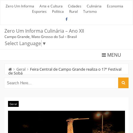
Skip
to
Zero Um Informa
Arte e Cultura
Cidades
Culinária
Economia
content
Esportes
Política
Rural
Turismo
Zero Um Informa Culinária – Ano XII
Campo Grande, Mato Grosso do Sul – Brasil
Select Language
▼
MENU
Geral
Feira Central de Campo Grande realiza o 17º Festival
de Sobá
Geral