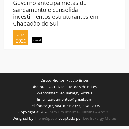
Governo antecipa metas do
saneamento e consolida
investimentos estruturantes em
Chapadão do Sul
jan 08
2026
Geral
Diretor/Editor:
Fausto Brites
Diretora Executiva:
Eli Morais de Brites.
Webmaster:
Léo Bakargy Morais
Email:
zeroumbrites@gmail.com
Telefones:
(67) 98416-3198 (67) 3349-2095
Copyright © 2026
Zero Um Informa Culinária – Ano XII
Designed by
ThemeSpade
, adaptado por
Léo Bakargy Morais