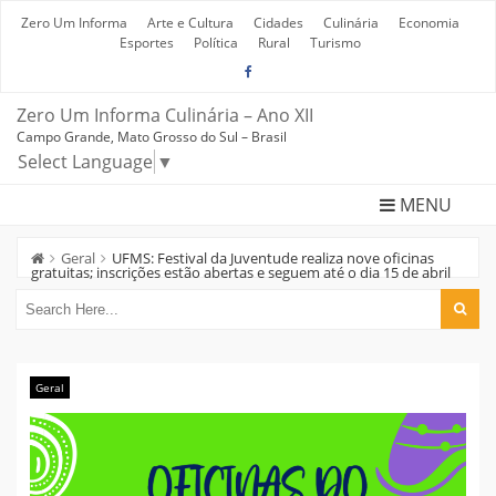
Skip
to
Zero Um Informa
Arte e Cultura
Cidades
Culinária
Economia
content
Esportes
Política
Rural
Turismo
Zero Um Informa Culinária – Ano XII
Campo Grande, Mato Grosso do Sul – Brasil
Select Language
▼
MENU
Geral
UFMS: Festival da Juventude realiza nove oficinas
gratuitas; inscrições estão abertas e seguem até o dia 15 de abril
Geral