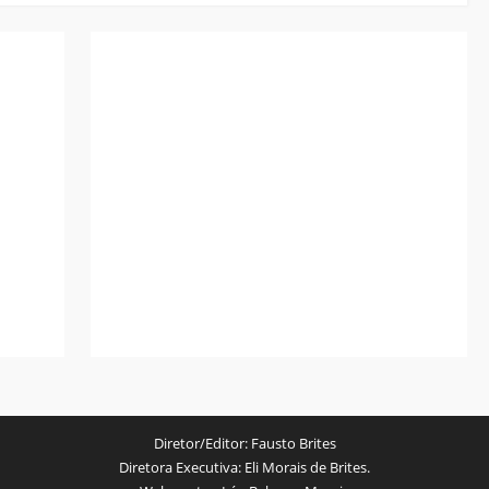
Diretor/Editor:
Fausto Brites
Diretora Executiva:
Eli Morais de Brites.