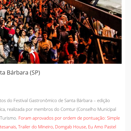
Governo antecipa
metas do saneamento
e consolida
investimentos
estruturantes em
Chapadão do Sul
jan 08
2026
Geral
ta Bárbara (SP)
tos do Festival Gastronômico de Santa Bárbara – edição
ica, realizada por membros do Comtur (Conselho Municipal
e Turismo.
Foram aprovados por ordem de pontuação: Simple
tesanais, Trailer do Mineiro, Domgab House, Eu Amo Pastel