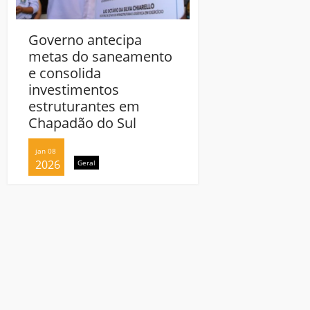
Governo antecipa
Governo antecip
metas do saneamento
metas do sanea
e consolida
e consolida
investimentos
investimentos
estruturantes em
estruturantes e
Chapadão do Sul
Chapadão do Sul
jan 08
jan 08
2026
2026
Geral
Geral