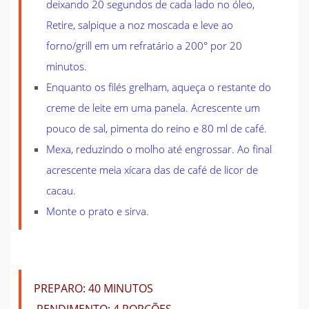
deixando 20 segundos de cada lado no óleo,
Retire, salpique a noz moscada e leve ao
forno/grill em um refratário a 200° por 20
minutos.
Enquanto os filés grelham, aqueça o restante do
creme de leite em uma panela. Acrescente um
pouco de sal, pimenta do reino e 80 ml de café.
Mexa, reduzindo o molho até engrossar. Ao final
acrescente meia xícara das de café de licor de
cacau.
Monte o prato e sirva.
PREPARO:
40 MINUTOS
RENDIMENTO:
4 PORÇÕES