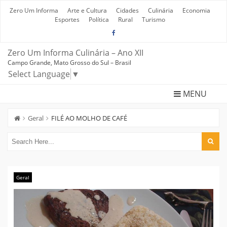
Skip
to
Zero Um Informa
Arte e Cultura
Cidades
Culinária
Economia
content
Esportes
Política
Rural
Turismo
Zero Um Informa Culinária – Ano XII
Campo Grande, Mato Grosso do Sul – Brasil
Select Language
▼
MENU
Geral
FILÉ AO MOLHO DE CAFÉ
Geral