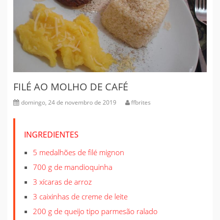
FILÉ AO MOLHO DE CAFÉ
domingo, 24 de novembro de 2019
ffbrites
INGREDIENTES
5 medalhões de filé mignon
700 g de mandioquinha
3 xícaras de arroz
3 caixinhas de creme de leite
200 g de queijo tipo parmesão ralado