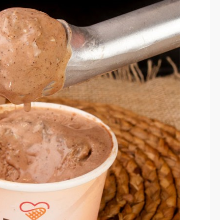
Governo antecipa
metas do saneamento
e consolida
investimentos
estruturantes em
Chapadão do Sul
jan 08
2026
Geral