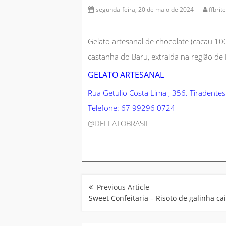
segunda-feira, 20 de maio de 2024
ffbrit
Gelato artesanal de chocolate (cacau 10
castanha do Baru, extraida na região d
GELATO ARTESANAL
Rua Getulio Costa Lima , 356. Tiradent
Telefone:
67 99296 0724
@DELLATOBRASIL
Navegação
de
Post
Sweet Confeitaria – Risoto de galinha ca