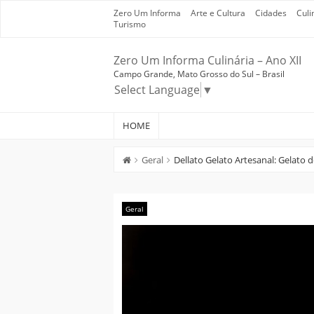
Skip
Zero Um Informa
Arte e Cultura
Cidades
Culi
to
Turismo
content
Zero Um Informa Culinária – Ano XII
Campo Grande, Mato Grosso do Sul – Brasil
Select Language
▼
HOME
Geral
Dellato Gelato Artesanal: Gelato
Geral