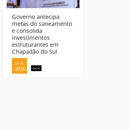
Governo antecipa
Governo antecip
metas do saneamento
metas do sanea
e consolida
e consolida
investimentos
investimentos
estruturantes em
estruturantes e
Chapadão do Sul
Chapadão do Sul
jan 08
jan 08
2026
2026
Geral
Geral