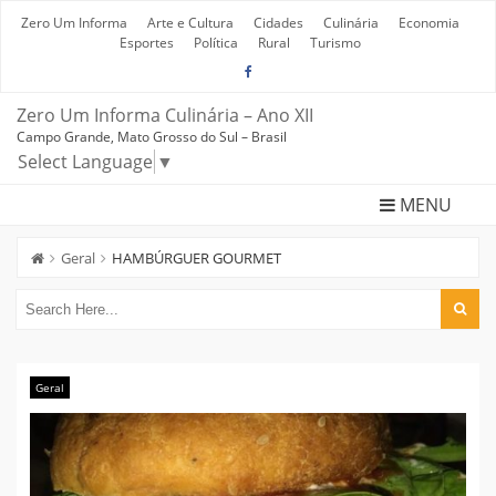
Skip
to
Zero Um Informa
Arte e Cultura
Cidades
Culinária
Economia
content
Esportes
Política
Rural
Turismo
Zero Um Informa Culinária – Ano XII
Campo Grande, Mato Grosso do Sul – Brasil
Select Language
▼
MENU
Geral
HAMBÚRGUER GOURMET
Geral