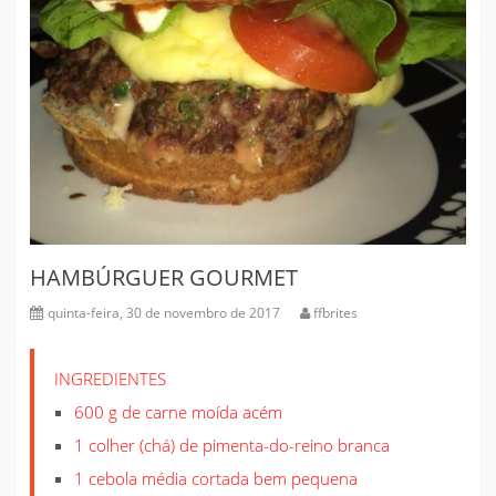
HAMBÚRGUER GOURMET
quinta-feira, 30 de novembro de 2017
ffbrites
INGREDIENTES
600 g de carne moída acém
1 colher (chá) de pimenta-do-reino branca
1 cebola média cortada bem pequena