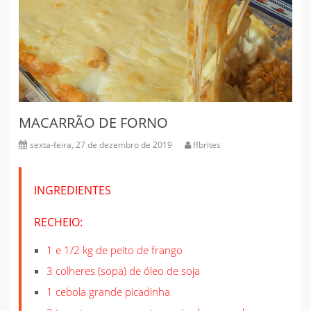
MACARRÃO DE FORNO
sexta-feira, 27 de dezembro de 2019
ffbrites
INGREDIENTES
RECHEIO:
1 e 1/2 kg de peito de frango
3 colheres (sopa) de óleo de soja
1 cebola grande picadinha