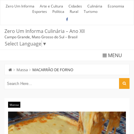
Skip
to
Zero Um Informa
Arte e Cultura
Cidades
Culinária
Economia
content
Esportes
Política
Rural
Turismo
Zero Um Informa Culinária – Ano XII
Campo Grande, Mato Grosso do Sul – Brasil
Select Language
▼
MENU
Massa
MACARRÃO DE FORNO
Massa