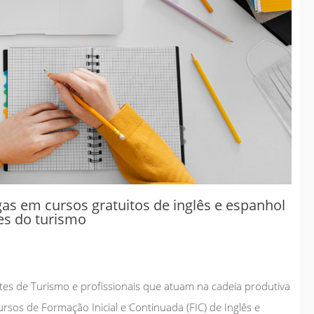
Governo antecipa
metas do saneamento
e consolida
investimentos
estruturantes em
Chapadão do Sul
jan 08
2026
Geral
as em cursos gratuitos de inglês e espanhol
tes do turismo
es de Turismo e profissionais que atuam na cadeia produtiva
rsos de Formação Inicial e Continuada (FIC) de Inglês e