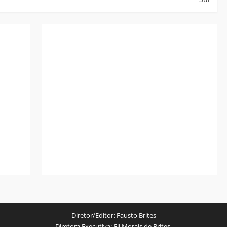
Diretor/Editor:
Fausto Brites
Diretora Executiva:
Eli Morais de Brites.