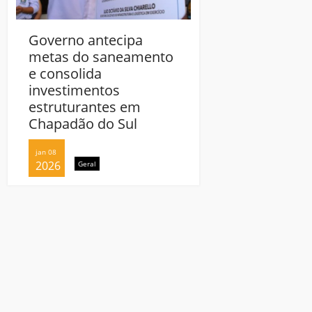
Governo antecipa
Governo antecip
metas do saneamento
metas do sanea
e consolida
e consolida
investimentos
investimentos
estruturantes em
estruturantes e
Chapadão do Sul
Chapadão do Sul
jan 08
jan 08
2026
2026
Geral
Geral