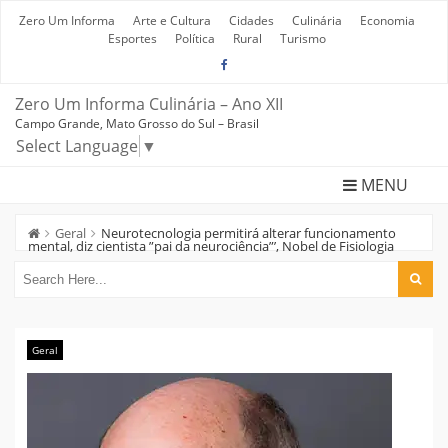
Skip
to
Zero Um Informa
Arte e Cultura
Cidades
Culinária
Economia
content
Esportes
Política
Rural
Turismo
Zero Um Informa Culinária – Ano XII
Campo Grande, Mato Grosso do Sul – Brasil
Select Language
▼
MENU
Geral
Neurotecnologia permitirá alterar funcionamento
mental, diz cientista ”pai da neurociência”’, Nobel de Fisiologia
Geral