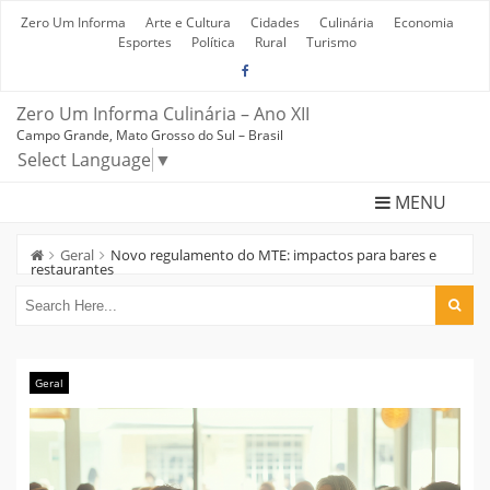
Skip
to
Zero Um Informa
Arte e Cultura
Cidades
Culinária
Economia
content
Esportes
Política
Rural
Turismo
Zero Um Informa Culinária – Ano XII
Campo Grande, Mato Grosso do Sul – Brasil
Select Language
▼
MENU
Geral
Novo regulamento do MTE: impactos para bares e
restaurantes
Geral