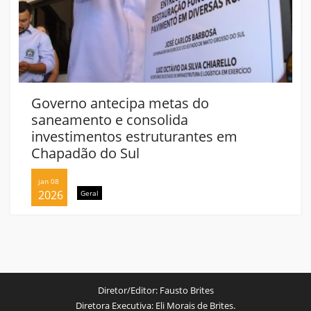
Governo antecipa metas do
saneamento e consolida
investimentos estruturantes em
Chapadão do Sul
jan 08
2026
Geral
Diretor/Editor:
Fausto Brites
Diretora Executiva:
Eli Morais de Brites.