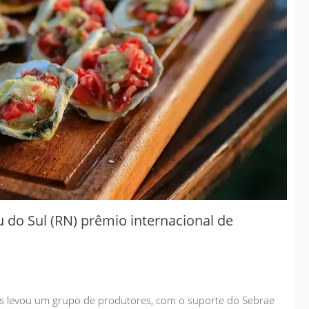
overno antecipa
Governo antecipa
etas do saneamento
metas do saneamento
 consolida
e consolida
nvestimentos
investimentos
struturantes em
estruturantes em
hapadão do Sul
Chapadão do Sul
jan 08
jan 08
2026
2026
Geral
Geral
 do Sul (RN) prêmio internacional de
as levou um grupo de produtores, com o suporte do Sebrae