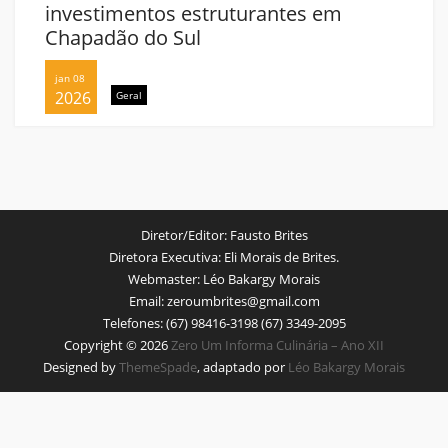
investimentos estruturantes em
Chapadão do Sul
jan 08
2026
Geral
Diretor/Editor:
Fausto Brites
Diretora Executiva:
Eli Morais de Brites.
Webmaster:
Léo Bakargy Morais
Email:
zeroumbrites@gmail.com
Telefones:
(67) 98416-3198 (67) 3349-2095
Copyright © 2026
Zero Um Informa Culinária – Ano XII
Designed by
ThemeSpade
, adaptado por
Léo Bakargy Morais