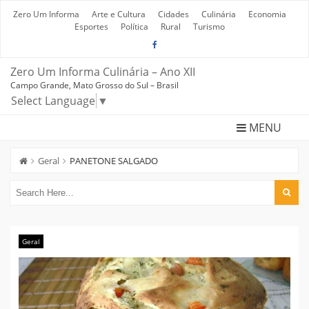
Skip
to
Zero Um Informa
Arte e Cultura
Cidades
Culinária
Economia
content
Esportes
Política
Rural
Turismo
Zero Um Informa Culinária – Ano XII
Campo Grande, Mato Grosso do Sul – Brasil
Select Language
▼
MENU
Geral
PANETONE SALGADO
Geral