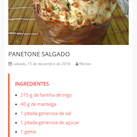
PANETONE SALGADO
sábado, 15 de dezembro de 2018
ffbrites
INGREDIENTES
215 g de farinha de trigo
40 g de manteiga
1 pitada generosa de sal
1 pitada generosa de açúcar
1 gema