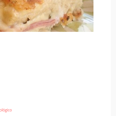
Governo antecipa
metas do saneamento
e consolida
investimentos
estruturantes em
Chapadão do Sul
jan 08
2026
Geral
ológico