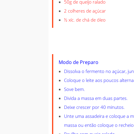
50g de queijo ralado
2 colheres de açúcar
½ xíc. de chá de óleo
Modo de Preparo
Dissolva o fermento no açúcar, junt
Coloque o leite aos poucos altern
Sove bem.
Divida a massa em duas partes.
Deixe crescer por 40 minutos.
Unte uma assadeira e coloque a m
massa ou então coloque o recheio 
Povilhe com quejo ralado