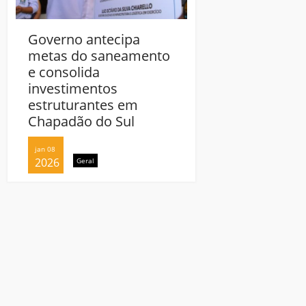
Governo antecipa
Governo antecip
metas do saneamento
metas do sanea
e consolida
e consolida
investimentos
investimentos
estruturantes em
estruturantes e
Chapadão do Sul
Chapadão do Sul
jan 08
jan 08
2026
2026
Geral
Geral