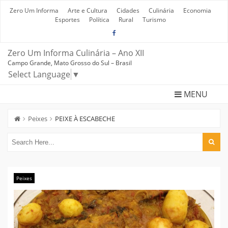
Skip
to
Zero Um Informa
Arte e Cultura
Cidades
Culinária
Economia
content
Esportes
Política
Rural
Turismo
Zero Um Informa Culinária – Ano XII
Campo Grande, Mato Grosso do Sul – Brasil
Select Language
▼
MENU
Peixes
PEIXE À ESCABECHE
Peixes