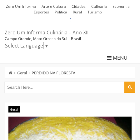
Skip
to
Zero Um Informa
Arte e Cultura
Cidades
Culinária
Economia
content
Esportes
Política
Rural
Turismo
Zero Um Informa Culinária – Ano XII
Campo Grande, Mato Grosso do Sul – Brasil
Select Language
▼
MENU
Geral
PERDIDO NA FLORESTA
Geral