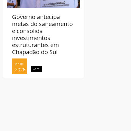
Governo antecipa
Governo antecip
metas do saneamento
metas do sanea
e consolida
e consolida
investimentos
investimentos
estruturantes em
estruturantes e
Chapadão do Sul
Chapadão do Sul
jan 08
jan 08
2026
2026
Geral
Geral