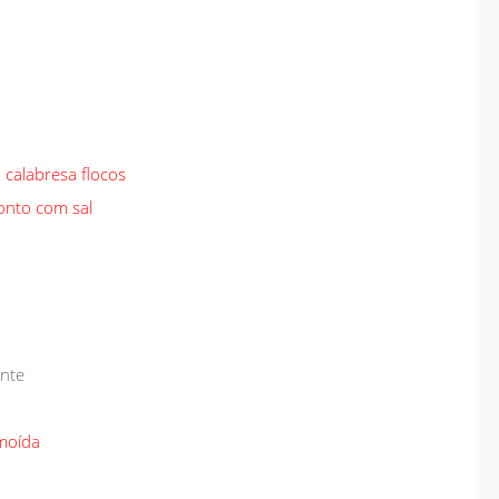
calabresa flocos
onto com sal
ante
 moída