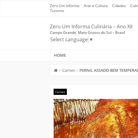
Skip
Zero Um Informa
Arte e Cultura
Cidades
Culi
to
Turismo
content
Zero Um Informa Culinária – Ano XII
Campo Grande, Mato Grosso do Sul – Brasil
Select Language
▼
HOME
Carnes
PERNIL ASSADO BEM TEMPERA
Carnes