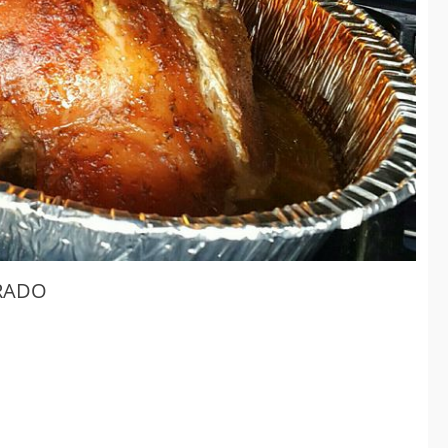
Governo antecipa
metas do saneamento
e consolida
investimentos
estruturantes em
Chapadão do Sul
jan 08
2026
Geral
RADO