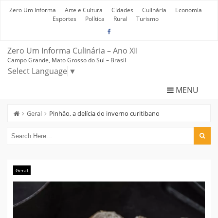
Skip
to
Zero Um Informa
Arte e Cultura
Cidades
Culinária
Economia
content
Esportes
Política
Rural
Turismo
Zero Um Informa Culinária – Ano XII
Campo Grande, Mato Grosso do Sul – Brasil
Select Language
▼
MENU
Geral
Pinhão, a delícia do inverno curitibano
Geral