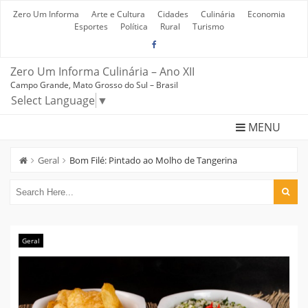
Skip
to
Zero Um Informa
Arte e Cultura
Cidades
Culinária
Economia
content
Esportes
Política
Rural
Turismo
Zero Um Informa Culinária – Ano XII
Campo Grande, Mato Grosso do Sul – Brasil
Select Language
▼
MENU
Geral
Bom Filé: Pintado ao Molho de Tangerina
Geral