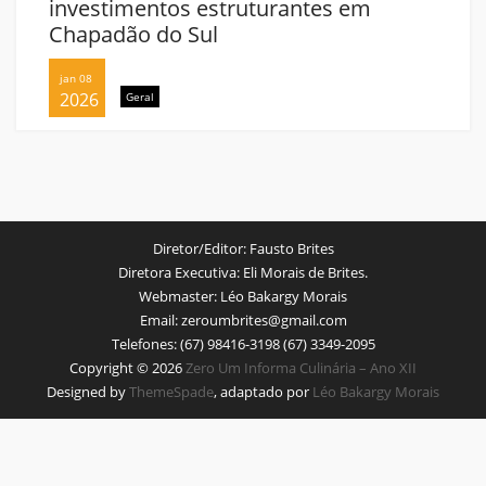
investimentos estruturantes em
Chapadão do Sul
jan 08
2026
Geral
Diretor/Editor:
Fausto Brites
Diretora Executiva:
Eli Morais de Brites.
Webmaster:
Léo Bakargy Morais
Email:
zeroumbrites@gmail.com
Telefones:
(67) 98416-3198 (67) 3349-2095
Copyright © 2026
Zero Um Informa Culinária – Ano XII
Designed by
ThemeSpade
, adaptado por
Léo Bakargy Morais