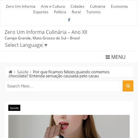
Skip
to
Zero Um Informa
Arte e Cultura
Cidades
Culinária
Economia
content
Esportes
Política
Rural
Turismo
Zero Um Informa Culinária – Ano XII
Campo Grande, Mato Grosso do Sul – Brasil
Select Language
▼
MENU
Saúde
Por que ficamos felizes quando comemos
chocolate? Entenda sensação causada pelo cacau
Saúde