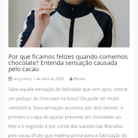
Por que ficamos felizes quando comemos
chocolate? Entenda sensação causada
pelo cacau
terça-feira, 1 de abril de 2025
ffbrites
Sabe aquela sensação de felicidade que vem após colocar
um pedaço de chocolate na boca? Ela pode ser muito
satisfatória. Essa sensação acontece por dois fatores: o
primeiro é culpa do açúcar presente em chocolates ao
leite e o segundo é por conta das substâncias liberadas
pelo
cacau (fruto que matéria-prima para a fabricação do