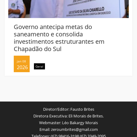
Governo antecipa metas do
saneamento e consolida
investimentos estruturantes em
Chapadão do Sul
jan 08
2026
Geral
Diretor/Editor:
Fausto Brites
Diretora Executiva:
Eli Morais de Brites.
Webmaster:
Léo Bakargy Morais
Email:
zeroumbrites@gmail.com
Telefones:
(67) 98416-3198 (67) 3349-2095