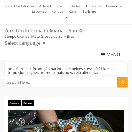
Skip
to
Zero Um Informa
Arte e Cultura
Cidades
Culinária
Economia
content
Esportes
Política
Rural
Turismo
Zero Um Informa Culinária – Ano XII
Campo Grande, Mato Grosso do Sul – Brasil
Select Language
▼
MENU
Carnes
Produção nacional de peixes cresce 9,21% e
impulsiona ações promocionais no varejo alimentar
Carnes
Peixes