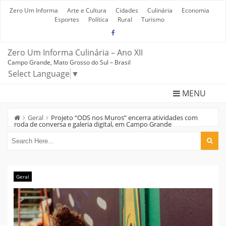
Skip
to
Zero Um Informa
Arte e Cultura
Cidades
Culinária
Economia
content
Esportes
Política
Rural
Turismo
Zero Um Informa Culinária – Ano XII
Campo Grande, Mato Grosso do Sul – Brasil
Select Language
▼
MENU
Geral
Projeto “ODS nos Muros” encerra atividades com
roda de conversa e galeria digital, em Campo Grande
Geral