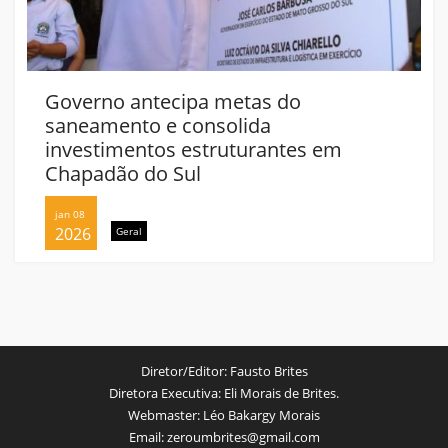
Governo antecipa metas do
saneamento e consolida
investimentos estruturantes em
Chapadão do Sul
jan 08
2026
Geral
Diretor/Editor:
Fausto Brites
Diretora Executiva:
Eli Morais de Brites.
Webmaster:
Léo Bakargy Morais
Email:
zeroumbrites@gmail.com